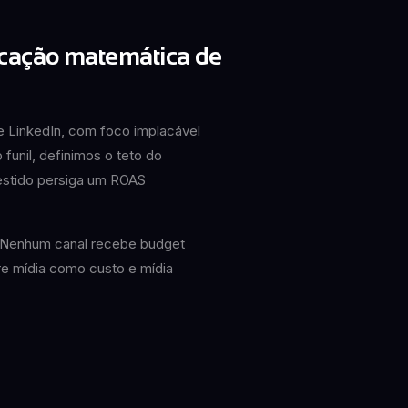
ocação matemática de
 LinkedIn, com foco implacável
unil, definimos o teto do
estido persiga um ROAS
 Nenhum canal recebe budget
re mídia como custo e mídia