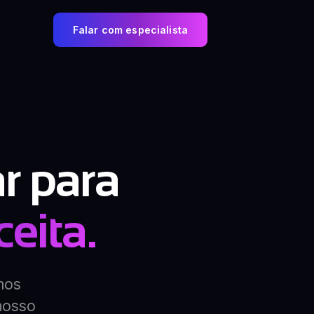
Falar com especialista
r para
ceita.
mos
nosso