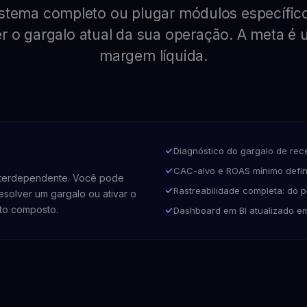
stema completo ou plugar módulos específic
er o gargalo atual da sua operação. A meta é 
margem líquida.
Diagnóstico do gargalo de rece
CAC-alvo e ROAS mínimo defin
nterdependente. Você pode
Rastreabilidade completa: do p
esolver um gargalo ou ativar o
to composto.
Dashboard em BI atualizado em