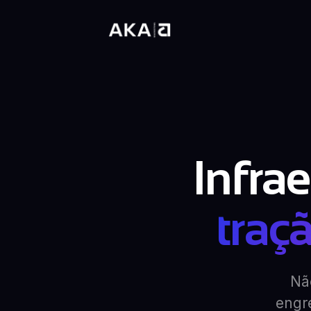
Infra
traçã
Nã
engr